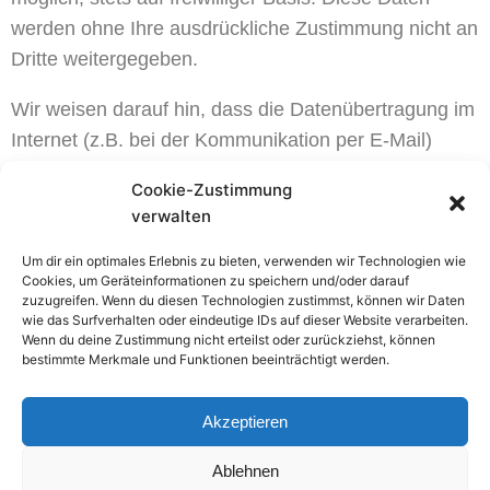
werden ohne Ihre ausdrückliche Zustimmung nicht an
Dritte weitergegeben.
Wir weisen darauf hin, dass die Datenübertragung im
Internet (z.B. bei der Kommunikation per E-Mail)
Sicherheitslücken aufweisen kann. Ein lückenloser
Cookie-Zustimmung
Schutz der Daten vor dem Zugriff durch Dritte ist
verwalten
nicht möglich.
Um dir ein optimales Erlebnis zu bieten, verwenden wir Technologien wie
Der Nutzung von im Rahmen der Impressumspflicht
Cookies, um Geräteinformationen zu speichern und/oder darauf
zuzugreifen. Wenn du diesen Technologien zustimmst, können wir Daten
veröffentlichten Kontaktdaten durch Dritte zur
wie das Surfverhalten oder eindeutige IDs auf dieser Website verarbeiten.
Wenn du deine Zustimmung nicht erteilst oder zurückziehst, können
Übersendung von nicht ausdrücklich angeforderter
bestimmte Merkmale und Funktionen beeinträchtigt werden.
Werbung und Informationsmaterialien wird hiermit
ausdrücklich widersprochen. Die Betreiber der Seiten
Akzeptieren
behalten sich ausdrücklich rechtliche Schritte im Falle
der unverlangten Zusendung von
Ablehnen